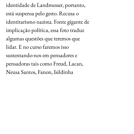
identidade de Landmesser, portanto,
está suspensa pelo gesto. Recusa o
identitarismo nazista. Fonte gigante de
implicação política, essa foto traduz
algumas questões que teremos que
lidar. E no curso faremos isso
sustentando-nos em pensadores e
pensadoras tais como Freud, Lacan,
Neusa Santos, Fanon, Isildinha
Nogueira, Paul Gilroy, Judith Butler,
Achille Mbembe, Stuart Hall, Asad
Haider, Badiou, entre outros. Nos
importa pensar a identidade, suas
saídas, e as limitações que são a ela
impostas. Pensar na abertura para suas
encruzilhadas e o porquê atualmente